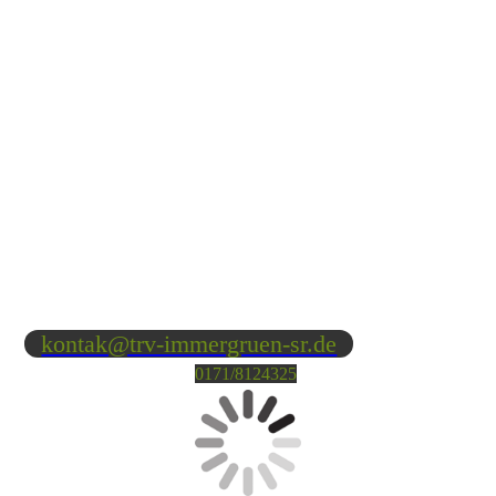
kontak@trv-immergruen-sr.de
0171/8124325